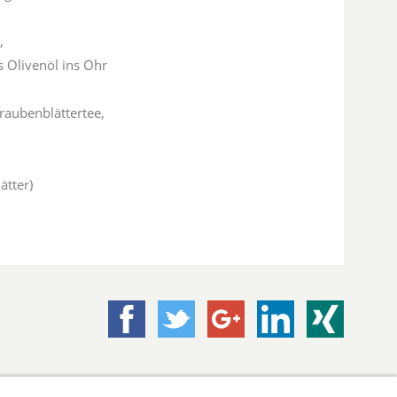
,
 Olivenöl ins Ohr
traubenblättertee,
ätter)