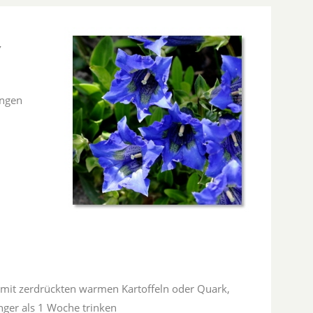
,
ungen
 mit zerdrückten warmen Kartoffeln oder Quark,
nger als 1 Woche trinken