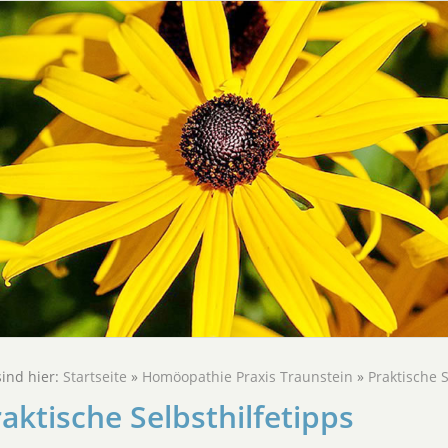
sind hier:
Startseite
»
Homöopathie Praxis Traunstein
»
Praktische S
aktische Selbsthilfetipps